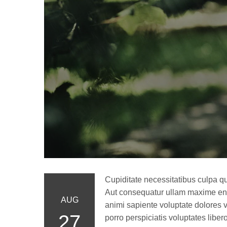
Cupiditate necessitatibus culpa qu
Aut consequatur ullam maxime eni
AUG
animi sapiente voluptate dolores v
27
porro perspiciatis voluptates libero