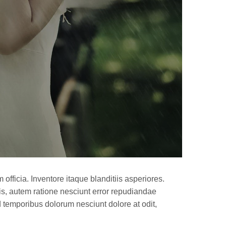
fficia. Inventore itaque blanditiis asperiores.
s, autem ratione nesciunt error repudiandae
d temporibus dolorum nesciunt dolore at odit,