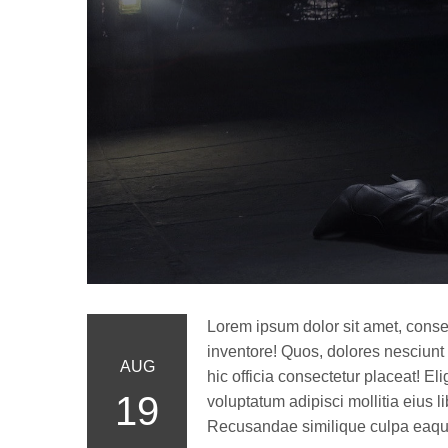
Lorem ipsum dolor sit amet, consec
inventore! Quos, dolores nesciunt
AUG
hic officia consectetur placeat! E
19
voluptatum adipisci mollitia eius 
Recusandae similique culpa eaque