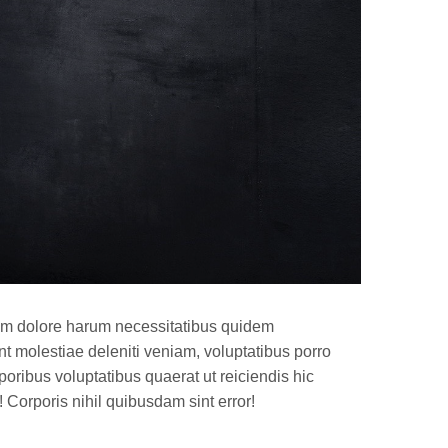
squam dolore harum necessitatibus quidem
 molestiae deleniti veniam, voluptatibus porro
oribus voluptatibus quaerat ut reiciendis hic
 Corporis nihil quibusdam sint error!