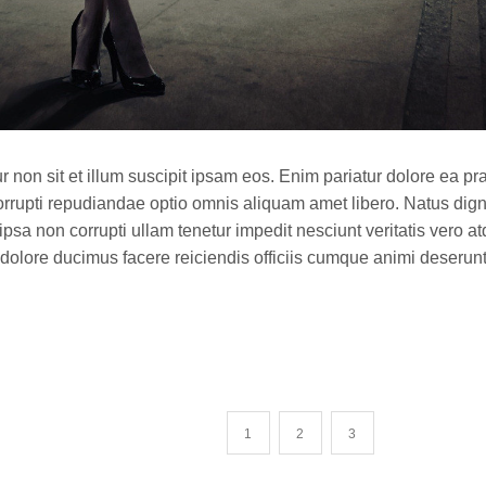
 non sit et illum suscipit ipsam eos. Enim pariatur dolore ea 
orrupti repudiandae optio omnis aliquam amet libero. Natus di
ipsa non corrupti ullam tenetur impedit nesciunt veritatis vero a
s dolore ducimus facere reiciendis officiis cumque animi deseru
1
2
3