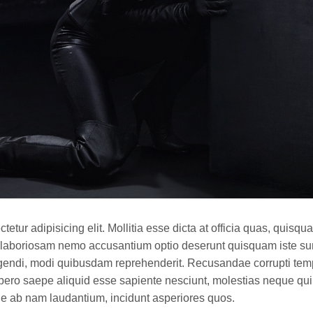
tetur adipisicing elit. Mollitia esse dicta at officia quas, qui
 laboriosam nemo accusantium optio deserunt quisquam iste sunt
ligendi, modi quibusdam reprehenderit. Recusandae corrupti temp
libero saepe aliquid esse sapiente nesciunt, molestias neque qui!
 ab nam laudantium, incidunt asperiores quos.