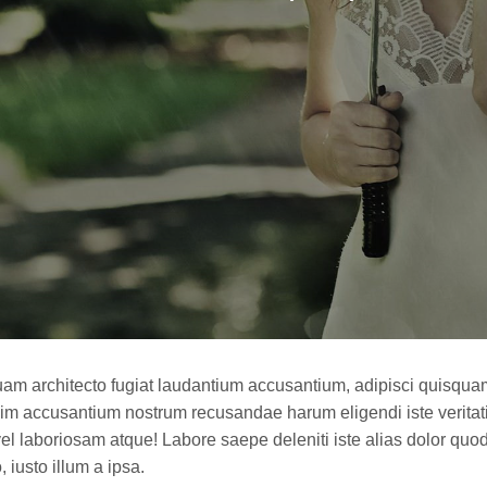
am architecto fugiat laudantium accusantium, adipisci quisquam o
m accusantium nostrum recusandae harum eligendi iste veritati
el laboriosam atque! Labore saepe deleniti iste alias dolor quo
, iusto illum a ipsa.