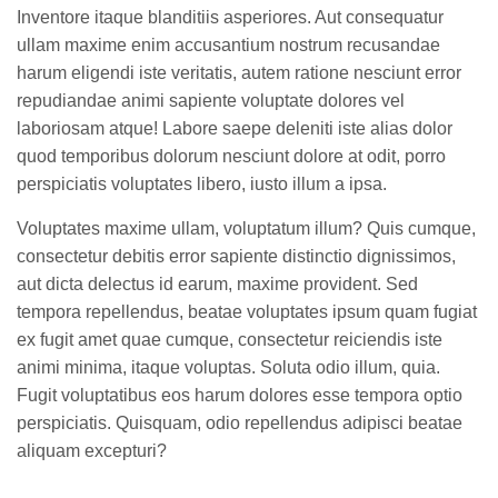
Inventore itaque blanditiis asperiores. Aut consequatur
ullam maxime enim accusantium nostrum recusandae
harum eligendi iste veritatis, autem ratione nesciunt error
repudiandae animi sapiente voluptate dolores vel
laboriosam atque! Labore saepe deleniti iste alias dolor
quod temporibus dolorum nesciunt dolore at odit, porro
perspiciatis voluptates libero, iusto illum a ipsa.
Voluptates maxime ullam, voluptatum illum? Quis cumque,
consectetur debitis error sapiente distinctio dignissimos,
aut dicta delectus id earum, maxime provident. Sed
tempora repellendus, beatae voluptates ipsum quam fugiat
ex fugit amet quae cumque, consectetur reiciendis iste
animi minima, itaque voluptas. Soluta odio illum, quia.
Fugit voluptatibus eos harum dolores esse tempora optio
perspiciatis. Quisquam, odio repellendus adipisci beatae
aliquam excepturi?