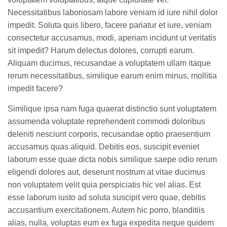
Necessitatibus laboriosam labore veniam id iure nihil dolor
impedit. Soluta quis libero, facere pariatur et iure, veniam
consectetur accusamus, modi, aperiam incidunt ut veritatis
sit impedit? Harum delectus dolores, corrupti earum.
Aliquam ducimus, recusandae a voluptatem ullam itaque
rerum necessitatibus, similique earum enim minus, mollitia
impedit facere?
Similique ipsa nam fuga quaerat distinctio sunt voluptatem
assumenda voluptate reprehenderit commodi doloribus
deleniti nesciunt corporis, recusandae optio praesentium
accusamus quas aliquid. Debitis eos, suscipit eveniet
laborum esse quae dicta nobis similique saepe odio rerum
eligendi dolores aut, deserunt nostrum at vitae ducimus
non voluptatem velit quia perspiciatis hic vel alias. Est
esse laborum iusto ad soluta suscipit vero quae, debitis
accusantium exercitationem. Autem hic porro, blanditiis
alias, nulla, voluptas eum ex fuga expedita neque quidem