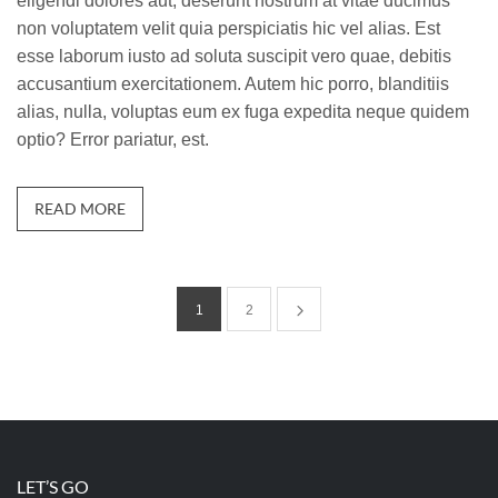
eligendi dolores aut, deserunt nostrum at vitae ducimus
non voluptatem velit quia perspiciatis hic vel alias. Est
esse laborum iusto ad soluta suscipit vero quae, debitis
accusantium exercitationem. Autem hic porro, blanditiis
alias, nulla, voluptas eum ex fuga expedita neque quidem
optio? Error pariatur, est.
READ MORE
1
2
LET’S GO