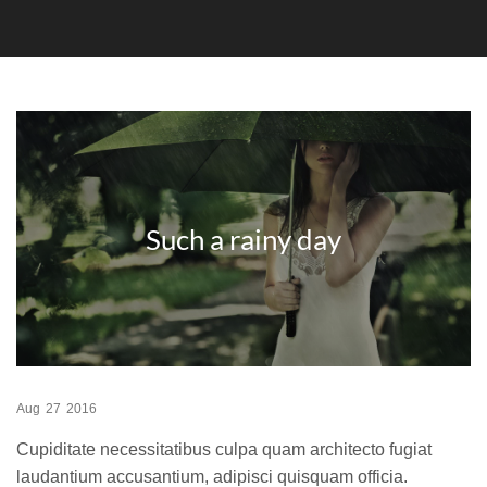
Such a rainy day
Aug
27
2016
Cupiditate necessitatibus culpa quam architecto fugiat
laudantium accusantium, adipisci quisquam officia.