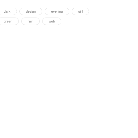
dark
design
evening
girl
green
rain
web