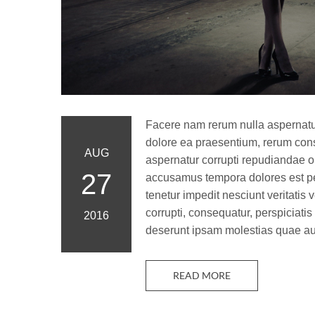
Facere nam rerum nulla aspernatur 
dolore ea praesentium, rerum con
AUG
aspernatur corrupti repudiandae o
27
accusamus tempora dolores est per
tenetur impedit nesciunt veritatis 
corrupti, consequatur, perspiciati
2016
deserunt ipsam molestias quae aut
READ MORE