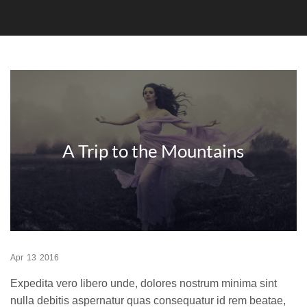
A Trip to the Mountains
Apr
13
2016
Expedita vero libero unde, dolores nostrum minima sint
nulla debitis aspernatur quas consequatur id rem beatae,