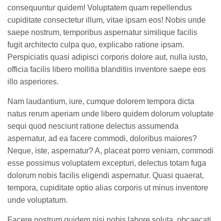
consequuntur quidem! Voluptatem quam repellendus
cupiditate consectetur illum, vitae ipsam eos! Nobis unde
saepe nostrum, temporibus aspernatur similique facilis
fugit architecto culpa quo, explicabo ratione ipsam.
Perspiciatis quasi adipisci corporis dolore aut, nulla iusto,
officia facilis libero mollitia blanditiis inventore saepe eos
illo asperiores.
Nam laudantium, iure, cumque dolorem tempora dicta
natus rerum aperiam unde libero quidem dolorum voluptate
sequi quod nesciunt ratione delectus assumenda
aspernatur, ad ea facere commodi, doloribus maiores?
Neque, iste, aspernatur? A, placeat porro veniam, commodi
esse possimus voluptatem excepturi, delectus totam fuga
dolorum nobis facilis eligendi aspernatur. Quasi quaerat,
tempora, cupiditate optio alias corporis ut minus inventore
unde voluptatum.
Facere nostrum quidem nisi nobis labore soluta, obcaecati